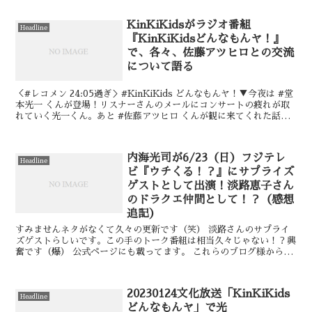
KinKiKidsがラジオ番組
Headline
『KinKiKidsどんなもんヤ！』
で、各々、佐藤アツヒロとの交流
について語る
＜#レコメン 24:05過ぎ＞#KinKiKids どんなもんヤ！▼今夜は #堂
本光一 くんが登場！リスナーさんのメールにコンサートの疲れが取
れていく光一くん。あと #佐藤アツヒロ くんが観に来てくれた話
↓#radiko はコチラ↓どんなも...
内海光司が6/23（日）フジテレ
Headline
ビ『ウチくる！？』にサプライズ
ゲストとして出演！淡路恵子さん
のドラクエ仲間として！？（感想
追記）
すみませんネタがなくて久々の更新です（笑） 淡路さんのサプライ
ズゲストらしいです。この手のトーク番組は相当久々じゃない！？興
奮です（爆） 公式ページにも載ってます。 これらのブログ様から情
報収集させて頂きました。ありがとうございますm(_...
20230124文化放送「KinKiKids
Headline
どんなもんヤ」で光