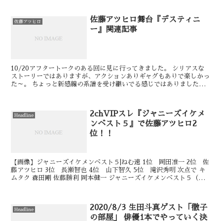
佐藤アツヒロ舞台『デスティニ
佐藤アツヒロ
ー』関連記事
10/20アフタートークのある回に見に行ってきました。 シリアスな
ストーリーではありますが、アクションありギャグもありで楽しかっ
た～。 ちょっと新感線の系譜を受け継いでる感じではありました。
劇団名をすっかり勘違いしてて、てっきり「スリ...
2chVIPスレ『ジャニーズイケメ
Headline
ンベスト５』で佐藤アツヒロ2
位！！
【画像】ジャニーズイケメンベスト５|ねむ速 1位 岡田准一 2位 佐
藤アツヒロ 3位 長瀬智也 4位 山下智久 5位 滝沢秀明 次点で キ
ムタク 森田剛 佐藤勝利 岡本健一 ジャニーズイケメンベスト５（画
像あり） | ログ速@ニュ...
2020/8/3 生田斗真ゲスト「徹子
Headline
の部屋」 俳優1本でやっていく決