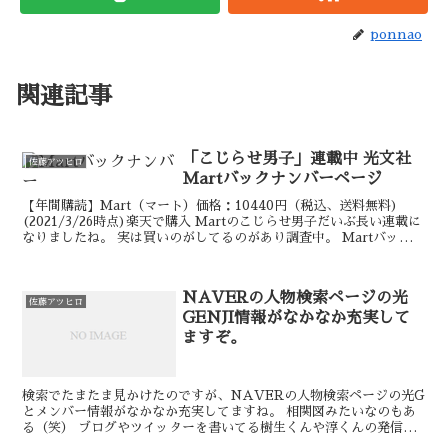
ponnao
関連記事
「こじらせ男子」連載中 光文社
佐藤アツヒロ
Martバックナンバーページ
【年間購読】Mart（マート）価格：10440円（税込、送料無料)
(2021/3/26時点)楽天で購入 Martのこじらせ男子だいぶ長い連載に
なりましたね。 実は買いのがしてるのがあり調査中。 Martバックナ
ンバー | マガジン | ...
NAVERの人物検索ページの光
佐藤アツヒロ
GENJI情報がなかなか充実して
ますぞ。
検索でたまたま見かけたのですが、NAVERの人物検索ページの光G
とメンバー情報がなかなか充実してますね。 相関図みたいなのもあ
る（笑） ブログやツイッターを書いてる樹生くんや淳くんの発信情
報も網羅されてます。 ただ写真はどういう基準で選んだ...