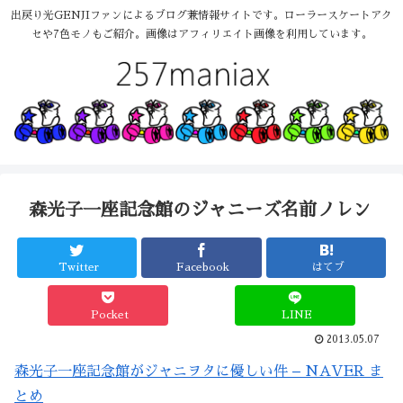
出戻り光GENJIファンによるブログ兼情報サイトです。ローラースケートアク
セや7色モノもご紹介。画像はアフィリエイト画像を利用しています。
森光子一座記念館のジャニーズ名前ノレン
Twitter
Facebook
はてブ
Pocket
LINE
2013.05.07
森光子一座記念館がジャニヲタに優しい件 – NAVER ま
とめ