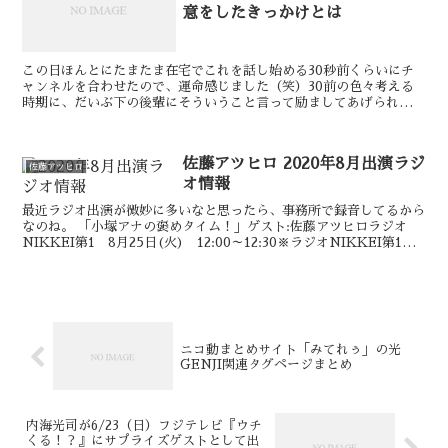
意をしたきっかけとは
この日ほんとにたまたま在宅でこれを話し始める30秒前くらいにチ
ャンネルを合わせたので、運命感じました（笑）30前の色々考える
時期に、だいぶ下の後輩にそういうこと言って励ましてあげられるの
ってすごいなあとは思う。惚れ直しましたwww スポニ...
佐藤アツヒロ 2020年8月出演ラジ
佐藤アツヒロ
オ情報
最近ラジオ出演が微妙に多いなと思ったら、事務所で録音してるから
なのね。 「小塚アナの褒めタイム！」ゲスト:佐藤アツヒロラジオ
NIKKEI第1 8月25日(火) 12:00～12:30※ラジオNIKKEI第1
6.055MHz (短波受信可...
ニコ動まとめサイト「みてれぅ」の光
GENJI関連タグページまとめ
内海光司が6/23（日）フジテレビ『ウチ
くる！？』にサプライズゲストとして出