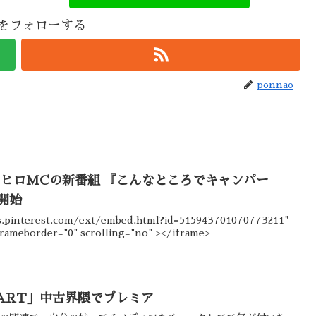
aoをフォローする
ponnao
ツヒロMCの新番組 『こんなところでキャンパー
り開始
ts.pinterest.com/ext/embed.html?id=515943701070773211"
frameborder="0" scrolling="no" ></iframe>
EART」中古界隈でプレミア