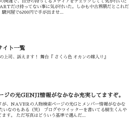
Dの関連で、自分の持ってるメディアをチェックしてて気が付いた
HEARTだけ持ってない事に気が付いた。しかも中古界隈だとこれだ
河屋で6200円で手が出ませ...
サイト一覧
ブラックorホワイト？ あなたの上司、訴えます！ 舞台『 さくら色 オカンの嫁入り』
ージの光GENJI情報がなかなか充実してますぞ。
すが、NAVERの人物検索ページの光Gとメンバー情報がなかな
みたいなのもある（笑） ブログやツイッターを書いてる樹生くんや
ます。 ただ写真はどういう基準で選んだ...