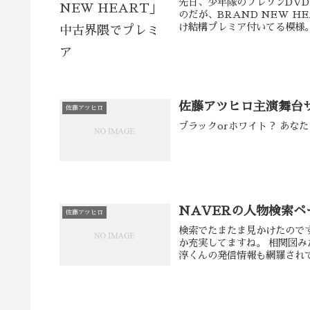
先日、少年隊のプレゾンDV
のだが、BRAND NEW 
け結構プレミア付いてる模様。駿
佐藤アツヒロ主演舞台
佐藤アツヒロ
NAVERの人物検索ペ
佐藤アツヒロ
検索でたまたま見かけたので
か充実してますね。 相関図
淳くんの発信情報も網羅されて