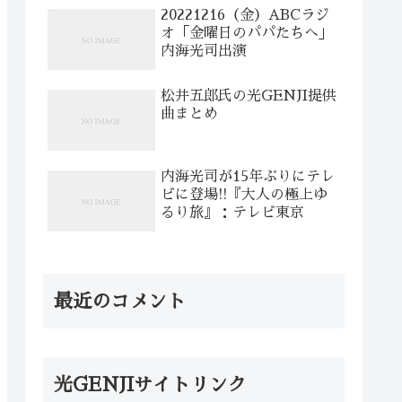
20221216（金）ABCラジ
オ「金曜日のパパたちへ」
内海光司出演
松井五郎氏の光GENJI提供
曲まとめ
内海光司が15年ぶりにテレ
ビに登場!!『大人の極上ゆ
るり旅』：テレビ東京
最近のコメント
光GENJIサイトリンク